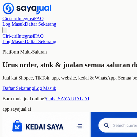
Ciri-ciri
Integrasi
FAQ
Log Masuk
Daftar Sekarang
Ciri-ciri
Integrasi
FAQ
Log Masuk
Daftar Sekarang
Platform Multi-Saluran
Urus order, stok & jualan semua saluran da
Jual kat Shopee, TikTok, app, website, kedai & WhatsApp. Semua
Daftar Sekarang
Log Masuk
Baru mula jual online?
Cuba SAYAJUAL.AI
app.sayajual.ai