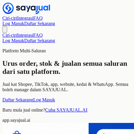
Ciri-ciri
Integrasi
FAQ
Log Masuk
Daftar Sekarang
Ciri-ciri
Integrasi
FAQ
Log Masuk
Daftar Sekarang
Platform Multi-Saluran
Urus order, stok & jualan semua saluran
dari satu platform.
Jual kat Shopee, TikTok, app, website, kedai & WhatsApp. Semua
boleh manage dalam SAYAJUAL.
Daftar Sekarang
Log Masuk
Baru mula jual online?
Cuba SAYAJUAL.AI
app.sayajual.ai