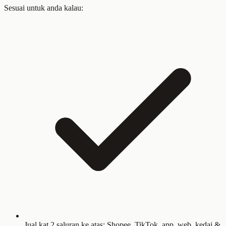
Sesuai untuk anda kalau:
Jual kat 2 saluran ke atas: Shopee, TikTok, app, web, kedai &